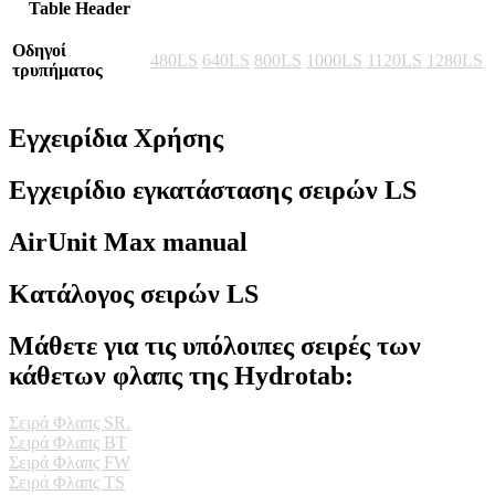
Table Header
Οδηγοί
480LS
640LS
800LS
1000LS
1120LS
1280LS
τρυπήματος
Εγχειρίδια Χρήσης
Εγχειρίδιο εγκατάστασης σειρών LS
AirUnit Max manual
Κατάλογος σειρών LS
Μάθετε για τις υπόλοιπες σειρές των
κάθετων φλαπς της Hydrotab:
Σειρά Φλαπς SR.
Σειρά Φλαπς BT
Σειρά Φλαπς FW
Σειρά Φλαπς TS