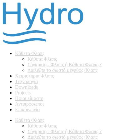
Κάθετα Φλαπς
Κάθετα Φλαπς
Σύγκριση - Φλαπς ή Κάθετα Φλαπς ?
Διαλέξτε το σωστό μέγεθος Φλαπς
Χειριστήρια Φλαπς
Τεχνολογία
Downloads
Projects
Ποιοι είμαστε
Αντιπρόσωποι
Επικοινωνία
Κάθετα Φλαπς
Κάθετα Φλαπς
Σύγκριση - Φλαπς ή Κάθετα Φλαπς ?
Διαλέξτε το σωστό μέγεθος Φλαπς