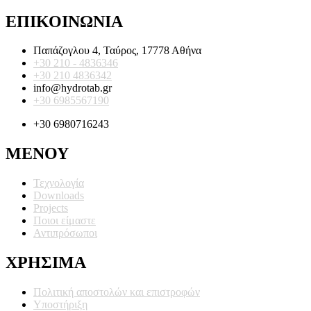
ΕΠΙΚΟΙΝΩΝΙΑ
Παπάζογλου 4, Ταύρος, 17778 Αθήνα
+30 210 - 4836346
+30 210 4836342
info@hydrotab.gr
+30 6985567190
+30 6980716243
ΜΕΝΟΥ
Τεχνολογία
Downloads
Projects
Ποιοι είμαστε
Αντιπρόσωποι
ΧΡΗΣΙΜΑ
Πολιτική αποστολών και επιστροφών
Υποστήριξη