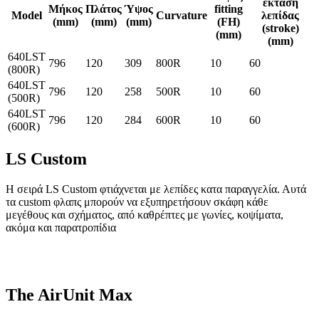
έκταση
Μήκος
Πλάτος
Ύψος
fitting
Model
Curvature
λεπίδας
(mm)
(mm)
(mm)
(FH)
(stroke)
(mm)
(mm)
640LST
796
120
309
800R
10
60
(800R)
640LST
796
120
258
500R
10
60
(500R)
640LST
796
120
284
600R
10
60
(600R)
LS Custom
H σειρά LS Custom φτιάχνεται με λεπίδες κατα παραγγελία. Αυτά
τα custom φλαπς μπορούν να εξυπηρετήσουν σκάφη κάθε
μεγέθους και σχήματος, από καθρέπτες με γωνίες, κοψίματα,
ακόμα και παρατροπίδια
The AirUnit Max