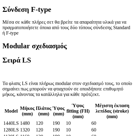
Σύνδεση F-type
Μέσα σε κάθε πλήρες σετ θα βρείτε τα απαραίτητα υλικά για να
πραγματοποιήσετε όποια από τους δύο τύπους σύνδεσης Standard
ή F-type
Modular σχεδιασμός
Σειρά LS
Τα φλαπς LS είναι πλήρως modular στον σχεδιασμό τους, το οποίο
σημαίνει πως μπορούν να φτιαχτούν σε οποιδήποτε επιθυμητό
μήκος, κάνοντας τα κατάλληλα για κάθε πρότζεκτ.
Ύψος
Μέγιστη έκταση
Μήκος
Πλάτος
Ύψος
Model
fitting (FH)
λεπίδας (stroke)
(mm)
(mm)
(mm)
(mm)
(mm)
1440LS
1480
120
190
10
60
1280LS
1320
120
190
10
60