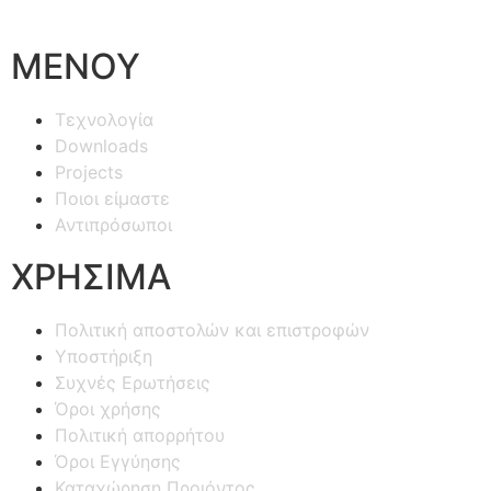
ΜΕΝΟΥ
Τεχνολογία
Downloads
Projects
Ποιοι είμαστε
Αντιπρόσωποι
ΧΡΗΣΙΜΑ
Πολιτική αποστολών και επιστροφών
Υποστήριξη
Συχνές Ερωτήσεις
Όροι χρήσης
Πολιτική απορρήτου
Όροι Εγγύησης
Καταχώρηση Προιόντος