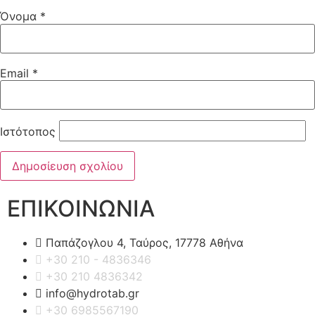
Όνομα
*
Email
*
Ιστότοπος
ΕΠΙΚΟΙΝΩΝΙΑ
Παπάζογλου 4, Ταύρος, 17778 Αθήνα
+30 210 - 4836346
+30 210 4836342
info@hydrotab.gr
+30 6985567190